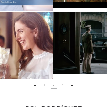
Carta a Eva 
 Premium
←
1
2
3
→