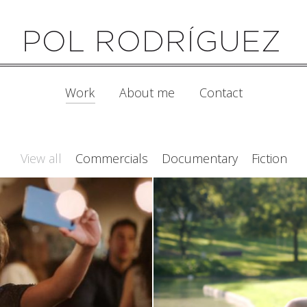
Work
About me
Contact
View all
Commercials
Documentary
Fiction
Photos
Oral