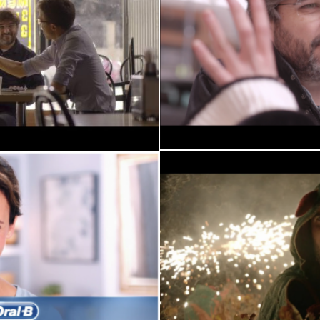
Salvados
a la izquierda?
Cup – 
taly