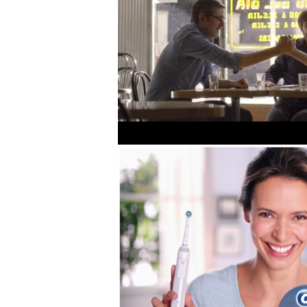
Salvados ¿donde est
OralB – I